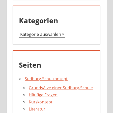
c
h
i
Kategorien
v
K
a
t
e
g
Seiten
o
r
Sudbury-Schulkonzept
i
Grundsätze einer Sudbury-Schule
e
Häufige Fragen
n
Kurzkonzept
Literatur